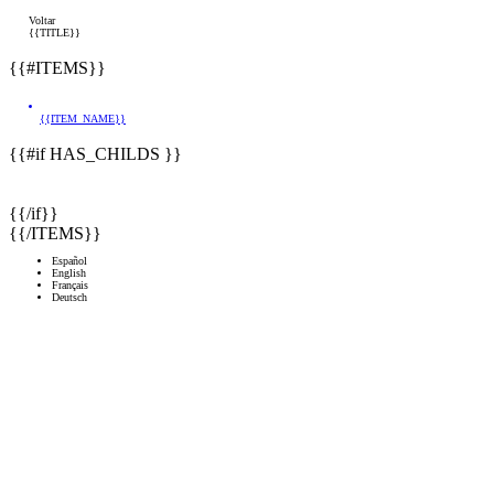
Voltar
{{TITLE}}
{{#ITEMS}}
{{ITEM_NAME}}
{{#if HAS_CHILDS }}
{{/if}}
{{/ITEMS}}
Español
English
Français
Deutsch