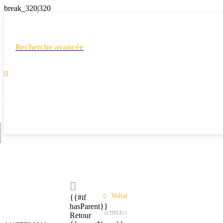
Recherche avancée

Voltar
{{#if
hasParent}}
{{TITLE}}
Retour