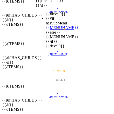
{{parentName}}
{{#ITEMS}}
{{/if}}
{{ITEM_NAME}}
{{#level0}}
{{#if HAS_CHILDS }}
{{#if
{{/if}}
hasSubMenu}}
{{/ITEMS}}
{{MENUNAME}}
Voltar
{{else}}
{{MENUNAME}}
{{TITLE}}
{{/if}}
{{#ITEMS}}
{{/level0}}
{{ITEM_NAME}}
{{#if HAS_CHILDS }}
{{/if}}
{{/ITEMS}}
Voltar
{{TITLE}}
{{#ITEMS}}
{{ITEM_NAME}}
{{#if HAS_CHILDS }}
{{/if}}
{{/ITEMS}}