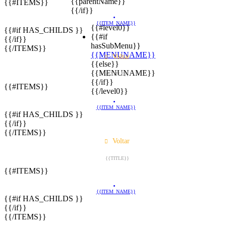
{{parentName}}
{{#ITEMS}}
{{/if}}
{{ITEM_NAME}}
{{#level0}}
{{#if HAS_CHILDS }}
{{#if
{{/if}}
hasSubMenu}}
{{/ITEMS}}
{{MENUNAME}}
Voltar
{{else}}
{{MENUNAME}}
{{TITLE}}
{{/if}}
{{#ITEMS}}
{{/level0}}
{{ITEM_NAME}}
{{#if HAS_CHILDS }}
{{/if}}
{{/ITEMS}}
Voltar
{{TITLE}}
{{#ITEMS}}
{{ITEM_NAME}}
{{#if HAS_CHILDS }}
{{/if}}
{{/ITEMS}}