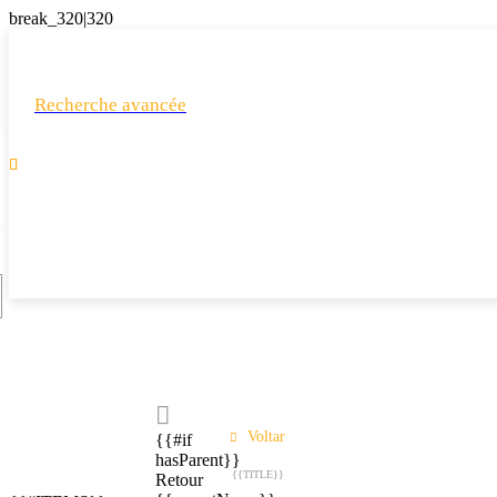
Recherche avancée

Voltar
{{#if
hasParent}}
{{TITLE}}
Retour