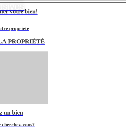
usives
uer votre bien!
otre propriété
LA PROPRIÉTÉ
z un bien
e cherchez-vous?