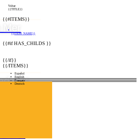
Voltar
{{TITLE}}
{{#ITEMS}}
 Mer
{{ITEM_NAME}}
{{#if HAS_CHILDS }}
{{/if}}
{{/ITEMS}}
Español
dal et
English
Français
Deutsch
 Nord
riétés