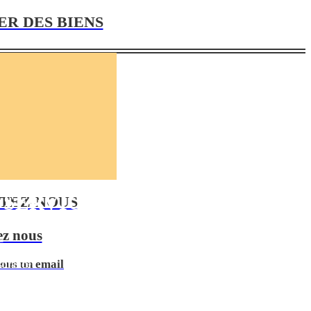
R DES BIENS
 SERVICES
TEZ-NOUS
ez nous
e
ous un email
surance
é.