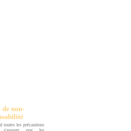
 de non-
sabilité
 toutes les précautions
r s'assurer que les