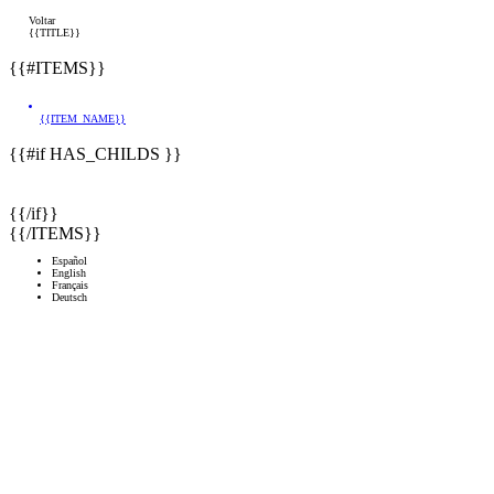
Voltar
{{TITLE}}
{{#ITEMS}}
{{ITEM_NAME}}
{{#if HAS_CHILDS }}
{{/if}}
{{/ITEMS}}
Español
English
Français
Deutsch