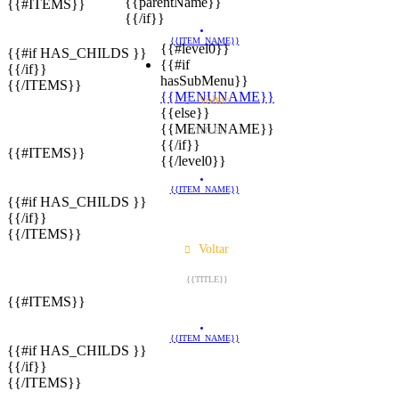
{{parentName}}
{{#ITEMS}}
{{/if}}
{{ITEM_NAME}}
{{#level0}}
{{#if HAS_CHILDS }}
{{#if
{{/if}}
hasSubMenu}}
{{/ITEMS}}
{{MENUNAME}}
Voltar
{{else}}
{{MENUNAME}}
{{TITLE}}
{{/if}}
{{#ITEMS}}
{{/level0}}
{{ITEM_NAME}}
{{#if HAS_CHILDS }}
{{/if}}
{{/ITEMS}}
Voltar
{{TITLE}}
{{#ITEMS}}
{{ITEM_NAME}}
{{#if HAS_CHILDS }}
{{/if}}
{{/ITEMS}}