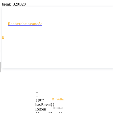
Recherche avancée

Voltar
{{#if
hasParent}}
{{TITLE}}
Retour