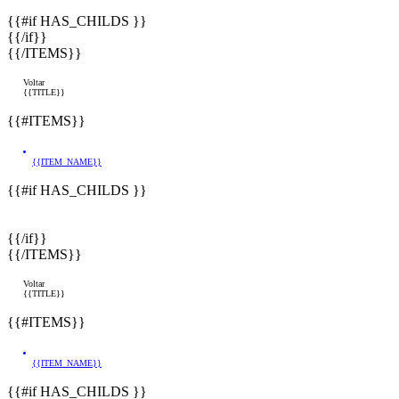
{{#if HAS_CHILDS }}
{{/if}}
{{/ITEMS}}
Voltar
{{TITLE}}
{{#ITEMS}}
{{ITEM_NAME}}
{{#if HAS_CHILDS }}
{{/if}}
{{/ITEMS}}
Voltar
{{TITLE}}
{{#ITEMS}}
{{ITEM_NAME}}
{{#if HAS_CHILDS }}