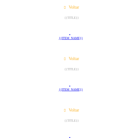
Voltar
{{TITLE}}
{{ITEM_NAME}}
Voltar
{{TITLE}}
{{ITEM_NAME}}
Voltar
{{TITLE}}