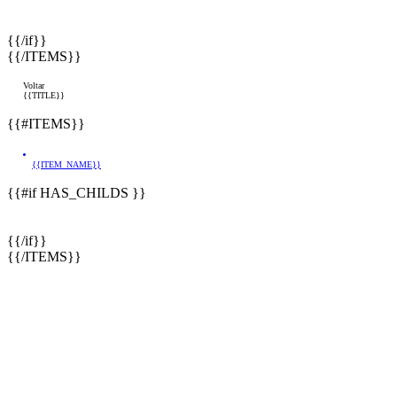
{{/if}}
{{/ITEMS}}
Voltar
{{TITLE}}
{{#ITEMS}}
{{ITEM_NAME}}
{{#if HAS_CHILDS }}
{{/if}}
{{/ITEMS}}