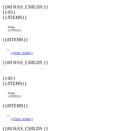
{{#if HAS_CHILDS }}
{{/if}}
{{/ITEMS}}
Voltar
{{TITLE}}
{{#ITEMS}}
{{ITEM_NAME}}
{{#if HAS_CHILDS }}
{{/if}}
{{/ITEMS}}
Voltar
{{TITLE}}
{{#ITEMS}}
{{ITEM_NAME}}
{{#if HAS_CHILDS }}