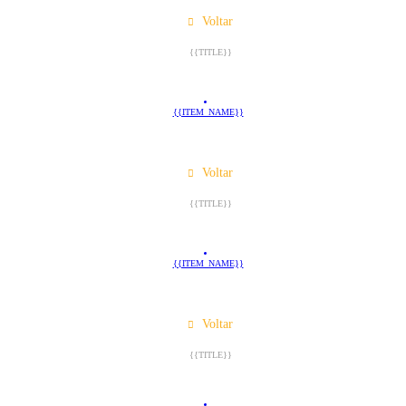
Voltar
{{TITLE}}
{{ITEM_NAME}}
Voltar
{{TITLE}}
{{ITEM_NAME}}
Voltar
{{TITLE}}