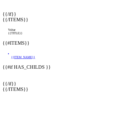
{{/if}}
{{/ITEMS}}
Voltar
{{TITLE}}
{{#ITEMS}}
{{ITEM_NAME}}
{{#if HAS_CHILDS }}
{{/if}}
{{/ITEMS}}