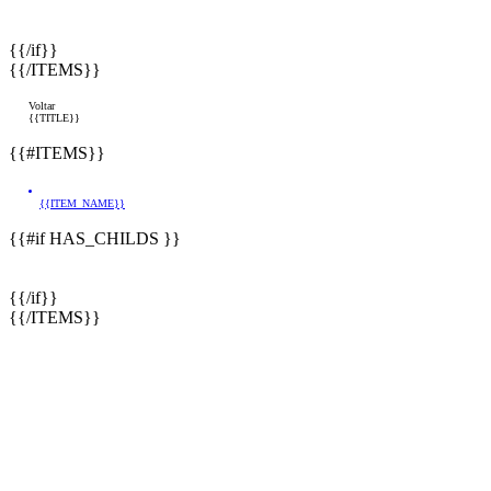
{{/if}}
{{/ITEMS}}
Voltar
{{TITLE}}
{{#ITEMS}}
{{ITEM_NAME}}
{{#if HAS_CHILDS }}
{{/if}}
{{/ITEMS}}