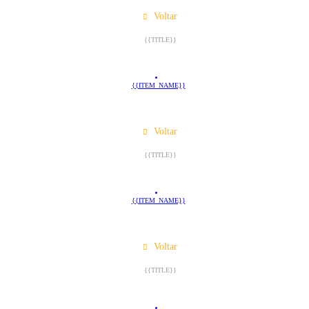
Voltar
{{TITLE}}
{{ITEM_NAME}}
Voltar
{{TITLE}}
{{ITEM_NAME}}
Voltar
{{TITLE}}