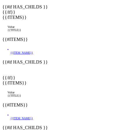
{{#if HAS_CHILDS }}
{{/if}}
{{/ITEMS}}
Voltar
{{TITLE}}
{{#ITEMS}}
{{ITEM_NAME}}
{{#if HAS_CHILDS }}
{{/if}}
{{/ITEMS}}
Voltar
{{TITLE}}
{{#ITEMS}}
{{ITEM_NAME}}
{{#if HAS_CHILDS }}