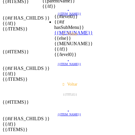
{{parentName}}
{{#ITEMS}}
{{/if}}
{{ITEM_NAME}}
{{#level0}}
{{#if HAS_CHILDS }}
{{#if
{{/if}}
hasSubMenu}}
{{/ITEMS}}
{{MENUNAME}}
Voltar
{{else}}
{{MENUNAME}}
{{TITLE}}
{{/if}}
{{#ITEMS}}
{{/level0}}
{{ITEM_NAME}}
{{#if HAS_CHILDS }}
{{/if}}
{{/ITEMS}}
Voltar
{{TITLE}}
{{#ITEMS}}
{{ITEM_NAME}}
{{#if HAS_CHILDS }}
{{/if}}
{{/ITEMS}}