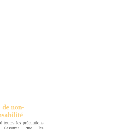
 de non-
sabilité
 toutes les précautions
r s'assurer que les