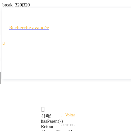
Recherche avancée

Voltar
{{#if
hasParent}}
{{TITLE}}
Retour