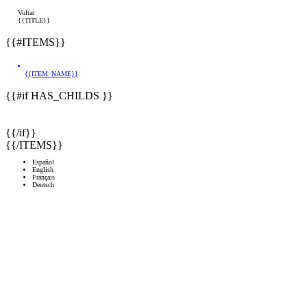
Voltar
{{TITLE}}
{{#ITEMS}}
{{ITEM_NAME}}
{{#if HAS_CHILDS }}
{{/if}}
{{/ITEMS}}
Español
English
Français
Deutsch