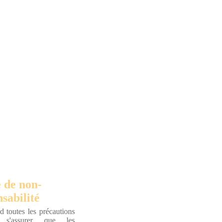
 de non-
sabilité
 toutes les précautions
r s'assurer que les