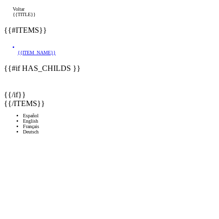
Voltar
{{TITLE}}
{{#ITEMS}}
{{ITEM_NAME}}
{{#if HAS_CHILDS }}
{{/if}}
{{/ITEMS}}
Español
English
Français
Deutsch