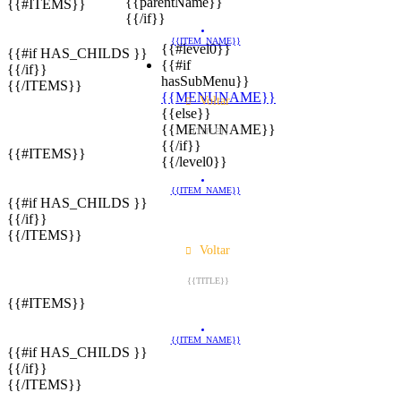
{{parentName}}
{{#ITEMS}}
{{/if}}
{{ITEM_NAME}}
{{#level0}}
{{#if HAS_CHILDS }}
{{#if
{{/if}}
hasSubMenu}}
{{/ITEMS}}
{{MENUNAME}}
Voltar
{{else}}
{{MENUNAME}}
{{TITLE}}
{{/if}}
{{#ITEMS}}
{{/level0}}
{{ITEM_NAME}}
{{#if HAS_CHILDS }}
{{/if}}
{{/ITEMS}}
Voltar
{{TITLE}}
{{#ITEMS}}
{{ITEM_NAME}}
{{#if HAS_CHILDS }}
{{/if}}
{{/ITEMS}}