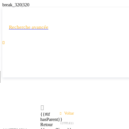
Recherche avancée

Voltar
{{#if
hasParent}}
{{TITLE}}
Retour