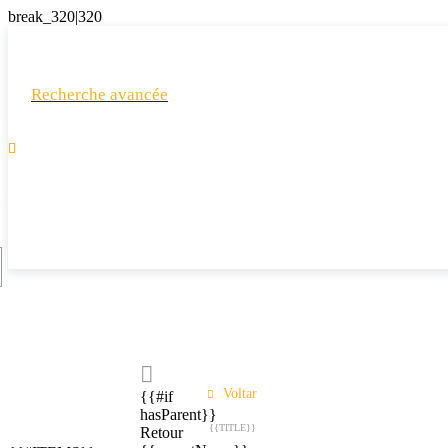
Recherche avancée

Voltar
{{#if
hasParent}}
{{TITLE}}
Retour