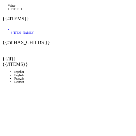
Voltar
{{TITLE}}
{{#ITEMS}}
{{ITEM_NAME}}
{{#if HAS_CHILDS }}
{{/if}}
{{/ITEMS}}
Español
English
Français
Deutsch