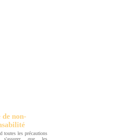
 de non-
sabilité
 toutes les précautions
r s'assurer que les