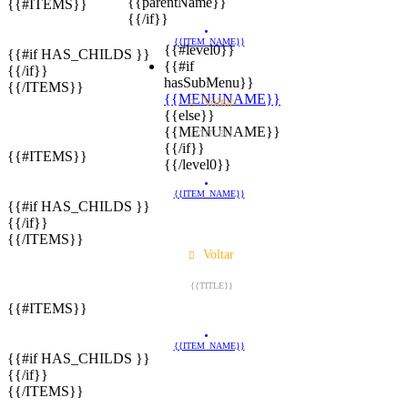
{{parentName}}
{{#ITEMS}}
{{/if}}
{{ITEM_NAME}}
{{#level0}}
{{#if HAS_CHILDS }}
{{#if
{{/if}}
hasSubMenu}}
{{/ITEMS}}
{{MENUNAME}}
Voltar
{{else}}
{{MENUNAME}}
{{TITLE}}
{{/if}}
{{#ITEMS}}
{{/level0}}
{{ITEM_NAME}}
{{#if HAS_CHILDS }}
{{/if}}
{{/ITEMS}}
Voltar
{{TITLE}}
{{#ITEMS}}
{{ITEM_NAME}}
{{#if HAS_CHILDS }}
{{/if}}
{{/ITEMS}}