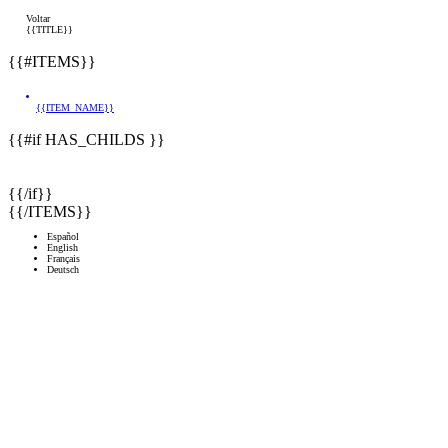
Voltar
{{TITLE}}
{{#ITEMS}}
{{ITEM_NAME}}
{{#if HAS_CHILDS }}
{{/if}}
{{/ITEMS}}
Español
English
Français
Deutsch