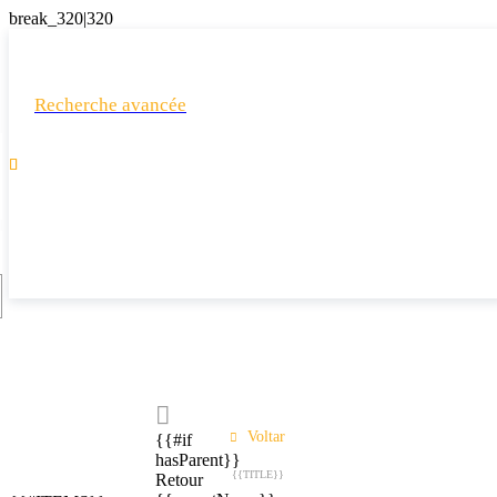
Recherche avancée

Voltar
{{#if
hasParent}}
{{TITLE}}
Retour