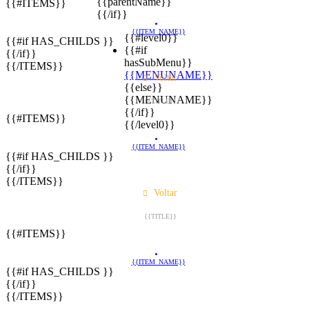
{{parentName}}
{{#ITEMS}}
{{/if}}
{{ITEM_NAME}}
{{#level0}}
{{#if HAS_CHILDS }}
{{#if
{{/if}}
hasSubMenu}}
{{/ITEMS}}
{{MENUNAME}}
Voltar
{{else}}
{{MENUNAME}}
{{TITLE}}
{{/if}}
{{#ITEMS}}
{{/level0}}
{{ITEM_NAME}}
{{#if HAS_CHILDS }}
{{/if}}
{{/ITEMS}}
Voltar
{{TITLE}}
{{#ITEMS}}
{{ITEM_NAME}}
{{#if HAS_CHILDS }}
{{/if}}
{{/ITEMS}}