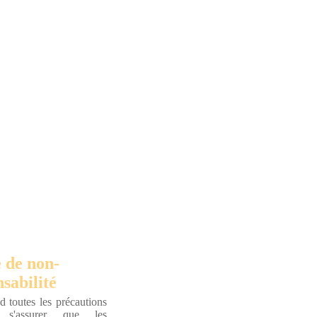
 de non-
sabilité
 toutes les précautions
r s'assurer que les