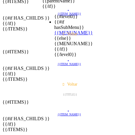
{{parentName}}
{{#ITEMS}}
{{/if}}
{{ITEM_NAME}}
{{#level0}}
{{#if HAS_CHILDS }}
{{#if
{{/if}}
hasSubMenu}}
{{/ITEMS}}
{{MENUNAME}}
Voltar
{{else}}
{{MENUNAME}}
{{TITLE}}
{{/if}}
{{#ITEMS}}
{{/level0}}
{{ITEM_NAME}}
{{#if HAS_CHILDS }}
{{/if}}
{{/ITEMS}}
Voltar
{{TITLE}}
{{#ITEMS}}
{{ITEM_NAME}}
{{#if HAS_CHILDS }}
{{/if}}
{{/ITEMS}}