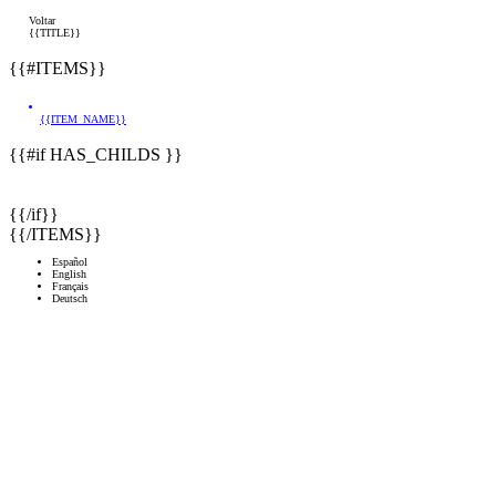
Voltar
{{TITLE}}
{{#ITEMS}}
{{ITEM_NAME}}
{{#if HAS_CHILDS }}
{{/if}}
{{/ITEMS}}
Español
English
Français
Deutsch