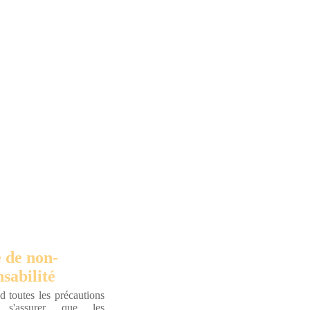
 de non-
sabilité
 toutes les précautions
r s'assurer que les