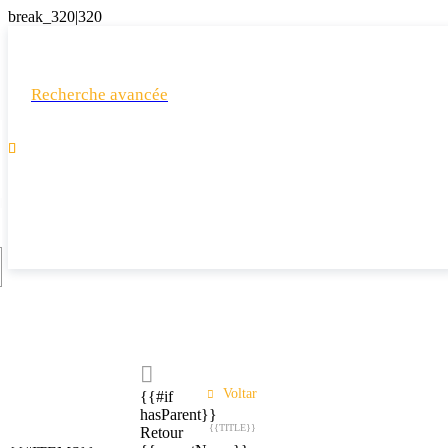
Recherche avancée

Voltar
{{#if
hasParent}}
{{TITLE}}
Retour