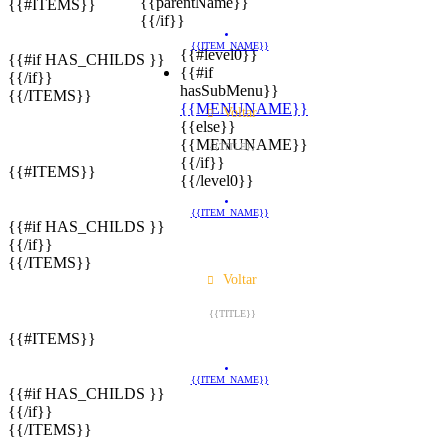
{{parentName}}
{{#ITEMS}}
{{/if}}
{{ITEM_NAME}}
{{#level0}}
{{#if HAS_CHILDS }}
{{#if
{{/if}}
hasSubMenu}}
{{/ITEMS}}
{{MENUNAME}}
Voltar
{{else}}
{{MENUNAME}}
{{TITLE}}
{{/if}}
{{#ITEMS}}
{{/level0}}
{{ITEM_NAME}}
{{#if HAS_CHILDS }}
{{/if}}
{{/ITEMS}}
Voltar
{{TITLE}}
{{#ITEMS}}
{{ITEM_NAME}}
{{#if HAS_CHILDS }}
{{/if}}
{{/ITEMS}}