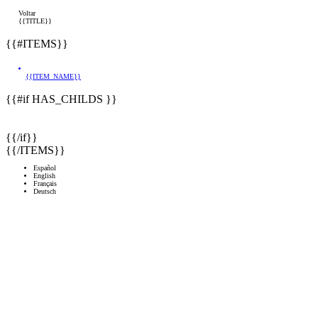
Voltar
{{TITLE}}
{{#ITEMS}}
{{ITEM_NAME}}
{{#if HAS_CHILDS }}
{{/if}}
{{/ITEMS}}
Español
English
Français
Deutsch