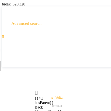
Advanced search

Voltar
{{#if
hasParent}}
{{TITLE}}
Back