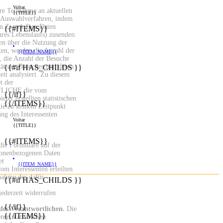
Voltar
re Teilnahme an aktuellen
{{TITLE}}
 Auswahlverfahren, indem
em Zweck Ihre Daten
{{#ITEMS}}
Ihres Lebenslaufs) zusenden.
n über die Nutzung der
ten, werden die Anzahl der
{{ITEM_NAME}}
, die Anzahl der Besuche
tät der Besucher und deren
{{#if HAS_CHILDS }}
it analysiert. Zu diesem
t der
ICHE die vom
{{/if}}
eter erstellten statistischen
{{/ITEMS}}
die zu keinem Zeitpunkt
ung des Interessenten
Voltar
{{TITLE}}
{{#ITEMS}}
 die Formulare auf der
sonenbezogenen Daten
et
{{ITEM_NAME}}
om Interessenten erteilten
nahme der dafür
{{#if HAS_CHILDS }}
jederzeit widerrufen
{{/if}}
 des Verantwortlichen.
Die
{{/ITEMS}}
nen statistischen