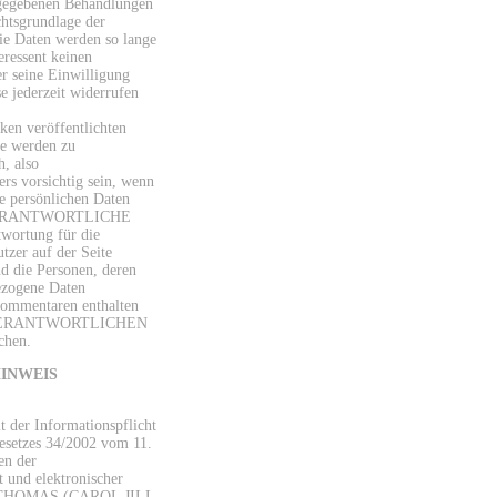
gegebenen Behandlungen
chtsgrundlage der
Die Daten werden so lange
eressent keinen
r seine Einwilligung
se jederzeit widerrufen
ken veröffentlichten
e werden zu
h, also
ers vorsichtig sein, wenn
re persönlichen Daten
 VERANTWORTLICHE
wortung für die
tzer auf der Seite
nd die Personen, deren
zogene Daten
 Kommentaren enthalten
en VERANTWORTLICHEN
chen.
HINWEIS
 der Informationspflicht
esetzes 34/2002 vom 11.
en der
t und elektronischer
 THOMAS (CAROL JILL