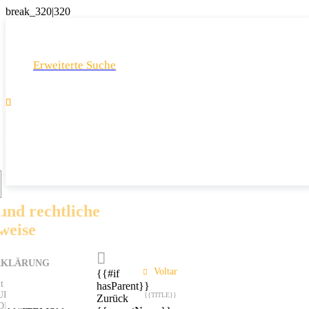
Erweiterte Suche
und rechtliche
weise

RKLÄRUNG
Voltar
{{#if
 mit der VERORDNUNG
hasParent}}
 EUROPÄISCHEN
{{TITLE}}
Zurück
S RATES vom 27. April