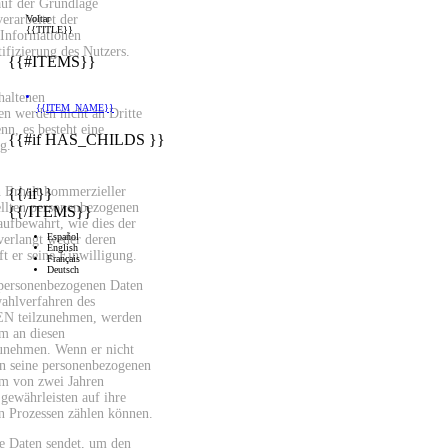
uf der Grundlage
verarbeitet der
Voltar
{{TITLE}}
 Informationen
ifizierung des Nutzers.
{{#ITEMS}}
haltenen
{{ITEM_NAME}}
n werden nicht an Dritte
nn, es besteht eine
{{#if HAS_CHILDS }}
g.
 Erhalt kommerzieller
{{/if}}
ellten personenbezogenen
{{/ITEMS}}
aufbewahrt, wie dies der
Español
 verlangt weder deren
English
t er seine Einwilligung.
Français
Deutsch
 personenbezogenen Daten
ahlverfahren des
eilzunehmen, werden
um an diesen
unehmen. Wenn er nicht
n seine personenbezogenen
um von zwei Jahren
gewährleisten auf ihre
en Prozessen zählen können.
e Daten sendet, um den