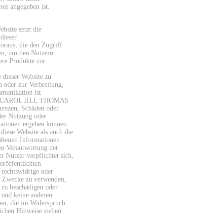
res angegeben ist.
bsite setzt die
dieser
raus, die den Zugriff
en, um den Nutzern
ere Produkte zur
 dieser Website zu
 oder zur Verbreitung,
unikation ist
gt. CAROL JILL THOMAS
quenzen, Schäden oder
 der Nutzung oder
ationen ergeben können.
diese Website als auch die
altenen Informationen
gen Verantwortung der
er Nutzer verpflichtet sich,
eröffentlichten
 rechtswidrige oder
r Zwecke zu verwenden,
 zu beschädigen oder
 und keine anderen
n, die im Widerspruch
lichen Hinweise stehen