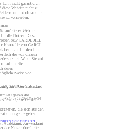
nn nicht garantieren,
f diese Website nicht zu
Fehlern kommt.obwohl er
 sie zu vermeiden.
sites
Sie auf dieser Website
 für die Nutzer. Diese
etrieben bzw CAROL JILL
er Kontrolle von CAROL
her nicht für den Inhalt
ortlich die von diesem
gedeckt sind. Wenn Sie auf
n, sollten Sie
ch deren
 möglicherweise von
bung und Gerichtsstand
a,10, 07740 Es Mercadal
Hinweis gelten die
 - (+34) 971376518 - (+34)
rschriften, die für ihn
9195398
tigkeiten, die sich aus den
estimmungen ergeben
nshine@telefonica.net
en Auslegung, Anwendung
et der Nutzer durch die