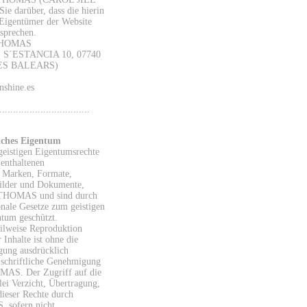
e darüber, dass die hierin
Eigentümer der Website
tsprechen.
THOMAS
 S´ESTANCIA 10, 07740
ES BALEARS)
nshine.es
..............................
iches Eigentum
geistigen Eigentumsrechte
 enthaltenen
h Marken, Formate,
Bilder und Dokumente,
THOMAS und sind durch
onale Gesetze zum geistigen
tum geschützt.
eilweise Reproduktion
 Inhalte ist ohne die
gung ausdrücklich
e schriftliche Genehmigung
S. Der Zugriff auf die
lei Verzicht, Übertragung,
dieser Rechte durch
sofern nicht