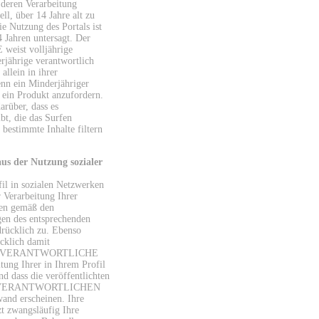
d deren Verarbeitung
iell, über 14 Jahre alt zu
e Nutzung des Portals ist
 Jahren untersagt. Der
ist volljährige
rjährige verantwortlich
 allein in ihrer
enn ein Minderjähriger
 ein Produkt anzufordern.
arüber, dass es
t, die das Surfen
 bestimmte Inhalte filtern
aus der Nutzung sozialer
il in sozialen Netzwerken
 Verarbeitung Ihrer
en gemäß den
en des entsprechenden
drücklich zu. Ebenso
ücklich damit
 der VERANTWORTLICHE
itung Ihrer in Ihrem Profil
nd dass die veröffentlichten
em VERANTWORTLICHEN
wand erscheinen. Ihre
t zwangsläufig Ihre