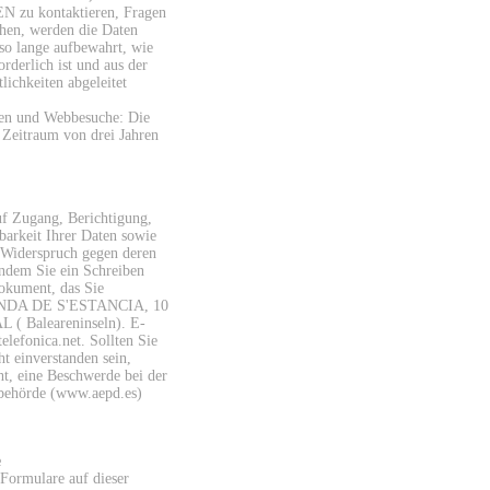
u kontaktieren, Fragen
hen, werden die Daten
so lange aufbewahrt, wie
rderlich ist und aus der
lichkeiten abgeleitet
iken und Webbesuche: Die
 Zeitraum von drei Jahren
uf Zugang, Berichtigung,
arkeit Ihrer Daten sowie
 Widerspruch gegen deren
indem Sie ein Schreiben
Dokument, das Sie
 RONDA DE S'ESTANCIA, 10
( Baleareninseln). E-
elefonica.net. Sollten Sie
t einverstanden sein,
ht, eine Beschwerde bei der
zbehörde (www.aepd.es)
e
 Formulare auf dieser