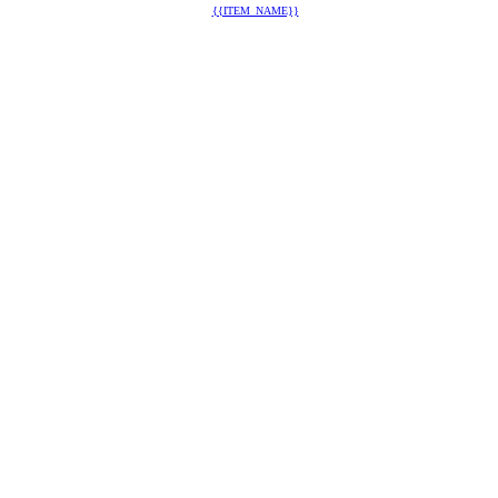
{{ITEM_NAME}}