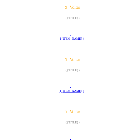
Voltar
{{TITLE}}
{{ITEM_NAME}}
Voltar
{{TITLE}}
{{ITEM_NAME}}
Voltar
{{TITLE}}