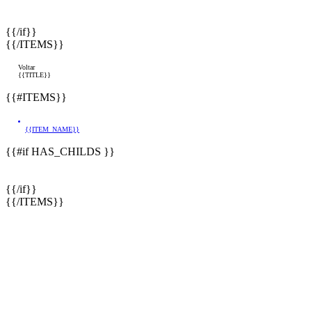
{{/if}}
{{/ITEMS}}
Voltar
{{TITLE}}
{{#ITEMS}}
{{ITEM_NAME}}
{{#if HAS_CHILDS }}
{{/if}}
{{/ITEMS}}