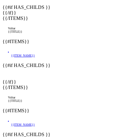
{{#if HAS_CHILDS }}
{{/if}}
{{/ITEMS}}
Voltar
{{TITLE}}
{{#ITEMS}}
{{ITEM_NAME}}
{{#if HAS_CHILDS }}
{{/if}}
{{/ITEMS}}
Voltar
{{TITLE}}
{{#ITEMS}}
{{ITEM_NAME}}
{{#if HAS_CHILDS }}