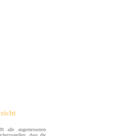
zicht
fft alle angemessenen
herzustellen, dass die