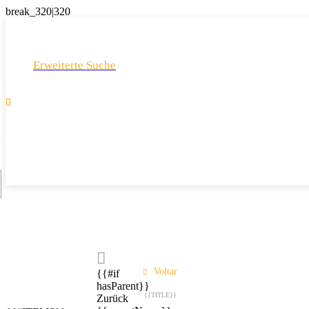
Erweiterte Suche

Voltar
{{#if
hasParent}}
{{TITLE}}
Zurück