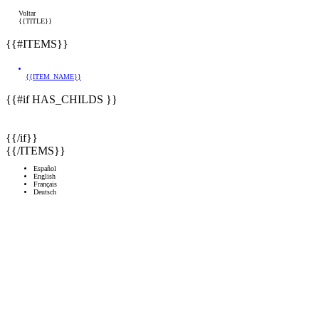
Voltar
{{TITLE}}
{{#ITEMS}}
{{ITEM_NAME}}
{{#if HAS_CHILDS }}
{{/if}}
{{/ITEMS}}
Español
English
Français
Deutsch