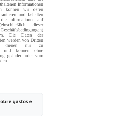
thaltenen Informationen
och können wir deren
rantieren und behalten
die Informationen auf
inschließlich dieser
chäftsbedingungen)
ern. Die Daten der
ien werden von Dritten
und dienen nur zu
ken und können ohne
ung geändert oder vom
den.