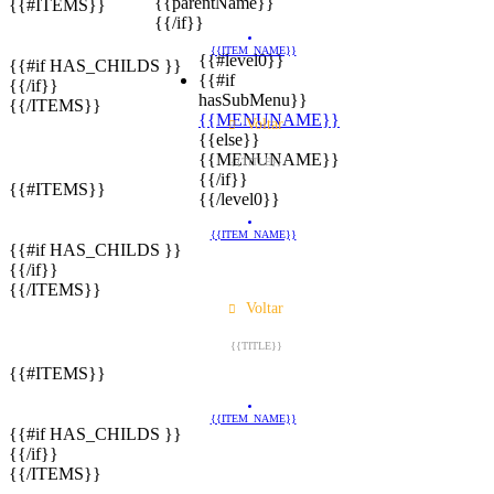
{{parentName}}
{{#ITEMS}}
{{/if}}
{{ITEM_NAME}}
{{#level0}}
{{#if HAS_CHILDS }}
{{#if
{{/if}}
hasSubMenu}}
{{/ITEMS}}
{{MENUNAME}}
Voltar
{{else}}
{{MENUNAME}}
{{TITLE}}
{{/if}}
{{#ITEMS}}
{{/level0}}
{{ITEM_NAME}}
{{#if HAS_CHILDS }}
{{/if}}
{{/ITEMS}}
Voltar
{{TITLE}}
{{#ITEMS}}
{{ITEM_NAME}}
{{#if HAS_CHILDS }}
{{/if}}
{{/ITEMS}}