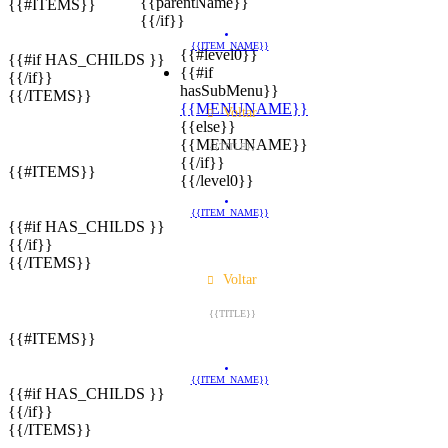
{{parentName}}
{{#ITEMS}}
{{/if}}
{{ITEM_NAME}}
{{#level0}}
{{#if HAS_CHILDS }}
{{#if
{{/if}}
hasSubMenu}}
{{/ITEMS}}
{{MENUNAME}}
Voltar
{{else}}
{{MENUNAME}}
{{TITLE}}
{{/if}}
{{#ITEMS}}
{{/level0}}
{{ITEM_NAME}}
{{#if HAS_CHILDS }}
{{/if}}
{{/ITEMS}}
Voltar
{{TITLE}}
{{#ITEMS}}
{{ITEM_NAME}}
{{#if HAS_CHILDS }}
{{/if}}
{{/ITEMS}}