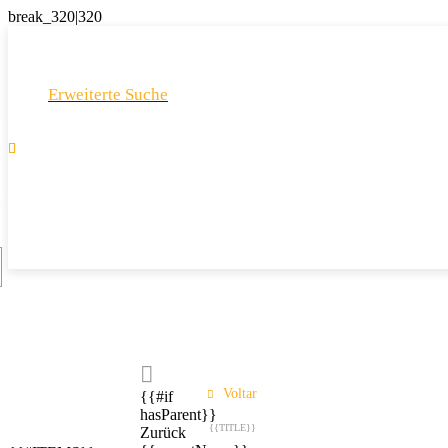
Erweiterte Suche

Voltar
{{#if
hasParent}}
{{TITLE}}
Zurück