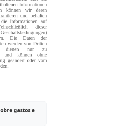
thaltenen Informationen
och können wir deren
rantieren und behalten
die Informationen auf
inschließlich dieser
chäftsbedingungen)
ern. Die Daten der
ien werden von Dritten
und dienen nur zu
ken und können ohne
ung geändert oder vom
den.