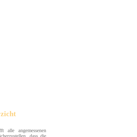
zicht
fft alle angemessenen
herzustellen, dass die