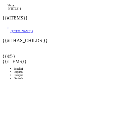
Voltar
{{TITLE}}
{{#ITEMS}}
{{ITEM_NAME}}
{{#if HAS_CHILDS }}
{{/if}}
{{/ITEMS}}
Español
English
Français
Deutsch