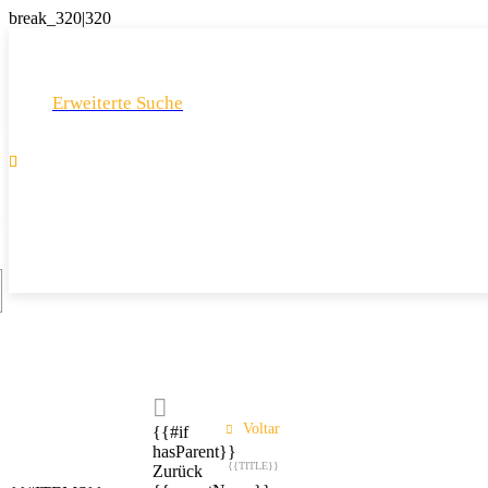
Erweiterte Suche

Voltar
{{#if
hasParent}}
{{TITLE}}
Zurück