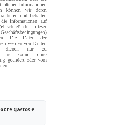
thaltenen Informationen
och können wir deren
rantieren und behalten
die Informationen auf
inschließlich dieser
chäftsbedingungen)
ern. Die Daten der
ien werden von Dritten
und dienen nur zu
ken und können ohne
ung geändert oder vom
den.