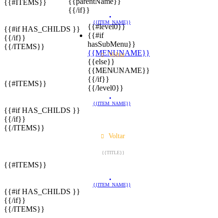
{{parentName}}
{{#ITEMS}}
{{/if}}
{{ITEM_NAME}}
{{#level0}}
{{#if HAS_CHILDS }}
{{#if
{{/if}}
hasSubMenu}}
{{/ITEMS}}
{{MENUNAME}}
Voltar
{{else}}
{{MENUNAME}}
{{TITLE}}
{{/if}}
{{#ITEMS}}
{{/level0}}
{{ITEM_NAME}}
{{#if HAS_CHILDS }}
{{/if}}
{{/ITEMS}}
Voltar
{{TITLE}}
{{#ITEMS}}
{{ITEM_NAME}}
{{#if HAS_CHILDS }}
{{/if}}
{{/ITEMS}}