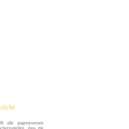
zicht
fft alle angemessenen
herzustellen, dass die