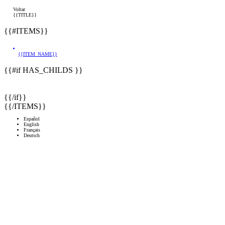
Voltar
{{TITLE}}
{{#ITEMS}}
{{ITEM_NAME}}
{{#if HAS_CHILDS }}
{{/if}}
{{/ITEMS}}
Español
English
Français
Deutsch