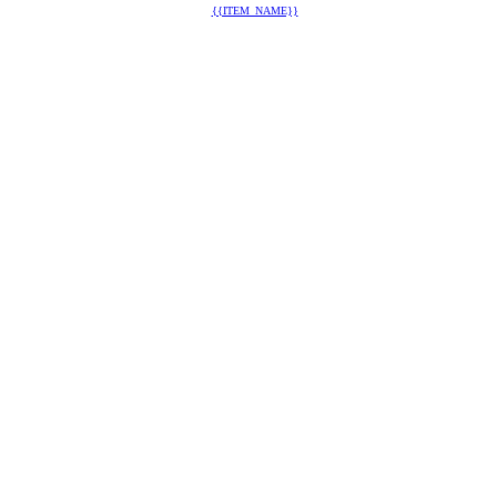
{{ITEM_NAME}}