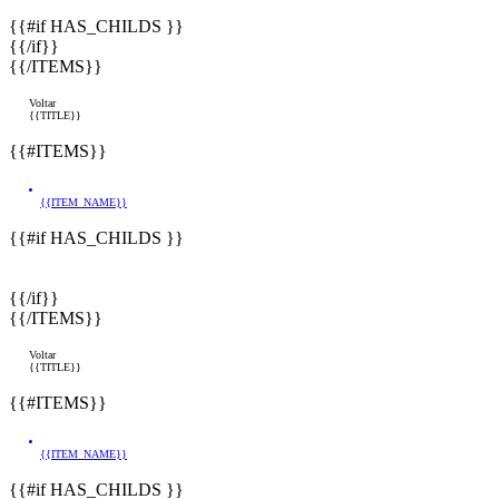
{{#if HAS_CHILDS }}
{{/if}}
{{/ITEMS}}
Voltar
{{TITLE}}
{{#ITEMS}}
{{ITEM_NAME}}
{{#if HAS_CHILDS }}
{{/if}}
{{/ITEMS}}
Voltar
{{TITLE}}
{{#ITEMS}}
{{ITEM_NAME}}
{{#if HAS_CHILDS }}