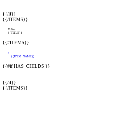
{{/if}}
{{/ITEMS}}
Voltar
{{TITLE}}
{{#ITEMS}}
{{ITEM_NAME}}
{{#if HAS_CHILDS }}
{{/if}}
{{/ITEMS}}