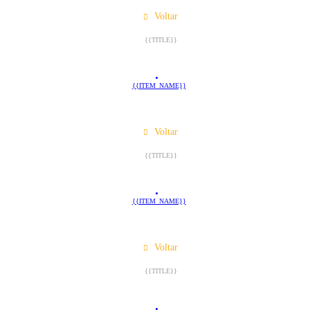
Voltar
{{TITLE}}
{{ITEM_NAME}}
Voltar
{{TITLE}}
{{ITEM_NAME}}
Voltar
{{TITLE}}