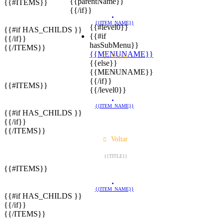
{{parentName}}
{{#ITEMS}}
{{/if}}
{{ITEM_NAME}}
{{#level0}}
{{#if HAS_CHILDS }}
{{#if
{{/if}}
hasSubMenu}}
{{/ITEMS}}
{{MENUNAME}}
Voltar
{{else}}
{{MENUNAME}}
{{TITLE}}
{{/if}}
{{#ITEMS}}
{{/level0}}
{{ITEM_NAME}}
{{#if HAS_CHILDS }}
{{/if}}
{{/ITEMS}}
Voltar
{{TITLE}}
{{#ITEMS}}
{{ITEM_NAME}}
{{#if HAS_CHILDS }}
{{/if}}
{{/ITEMS}}