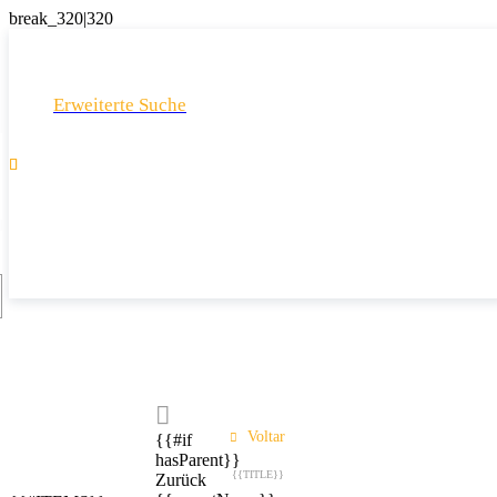
Erweiterte Suche

Voltar
{{#if
hasParent}}
{{TITLE}}
Zurück