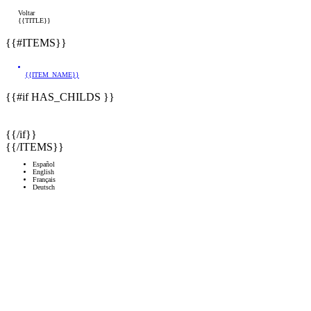
Voltar
{{TITLE}}
{{#ITEMS}}
{{ITEM_NAME}}
{{#if HAS_CHILDS }}
{{/if}}
{{/ITEMS}}
Español
English
Français
Deutsch