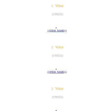
Voltar
{{TITLE}}
{{ITEM_NAME}}
Voltar
{{TITLE}}
{{ITEM_NAME}}
Voltar
{{TITLE}}