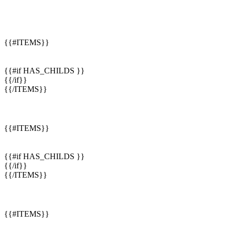
{{#ITEMS}}
{{#if HAS_CHILDS }}
{{/if}}
{{/ITEMS}}
{{#ITEMS}}
{{#if HAS_CHILDS }}
{{/if}}
{{/ITEMS}}
{{#ITEMS}}