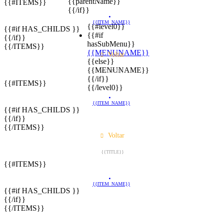
{{parentName}}
{{#ITEMS}}
{{/if}}
{{ITEM_NAME}}
{{#level0}}
{{#if HAS_CHILDS }}
{{#if
{{/if}}
hasSubMenu}}
{{/ITEMS}}
{{MENUNAME}}
Voltar
{{else}}
{{MENUNAME}}
{{TITLE}}
{{/if}}
{{#ITEMS}}
{{/level0}}
{{ITEM_NAME}}
{{#if HAS_CHILDS }}
{{/if}}
{{/ITEMS}}
Voltar
{{TITLE}}
{{#ITEMS}}
{{ITEM_NAME}}
{{#if HAS_CHILDS }}
{{/if}}
{{/ITEMS}}