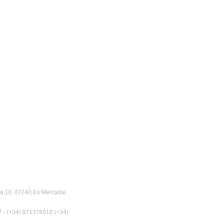
ia,10, 07740
Es Mercadal
7 - (+34) 971376518 (+34)