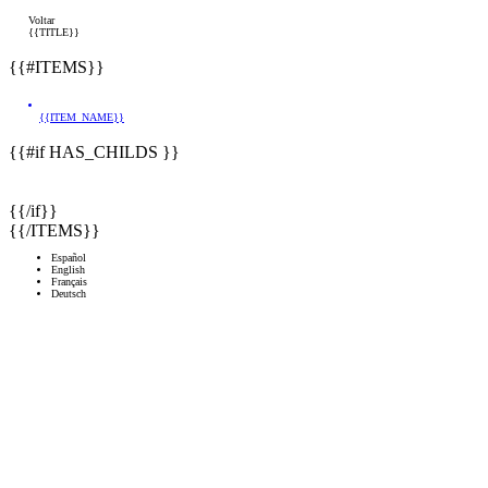
Voltar
{{TITLE}}
{{#ITEMS}}
{{ITEM_NAME}}
{{#if HAS_CHILDS }}
{{/if}}
{{/ITEMS}}
Español
English
Français
Deutsch