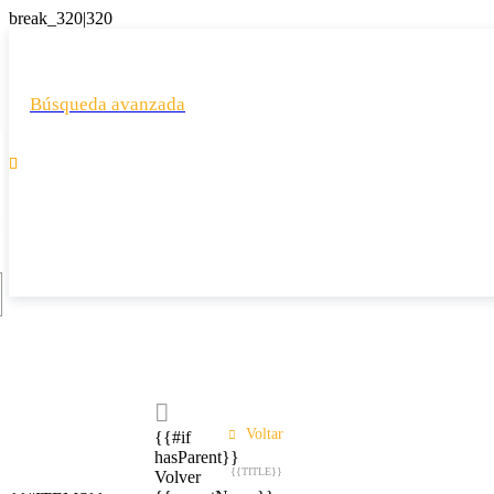
Búsqueda avanzada

Voltar
{{#if
hasParent}}
{{TITLE}}
Volver