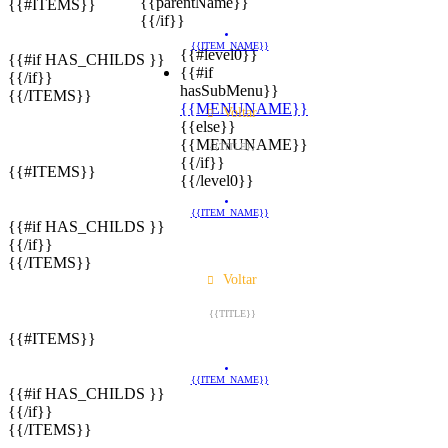
{{parentName}}
{{#ITEMS}}
{{/if}}
{{ITEM_NAME}}
{{#level0}}
{{#if HAS_CHILDS }}
{{#if
{{/if}}
hasSubMenu}}
{{/ITEMS}}
{{MENUNAME}}
Voltar
{{else}}
{{MENUNAME}}
{{TITLE}}
{{/if}}
{{#ITEMS}}
{{/level0}}
{{ITEM_NAME}}
{{#if HAS_CHILDS }}
{{/if}}
{{/ITEMS}}
Voltar
{{TITLE}}
{{#ITEMS}}
{{ITEM_NAME}}
{{#if HAS_CHILDS }}
{{/if}}
{{/ITEMS}}