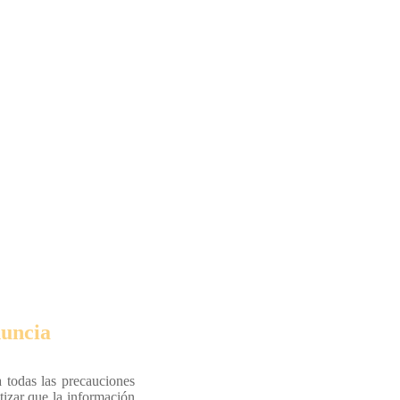
uncia
 todas las precauciones
tizar que la información