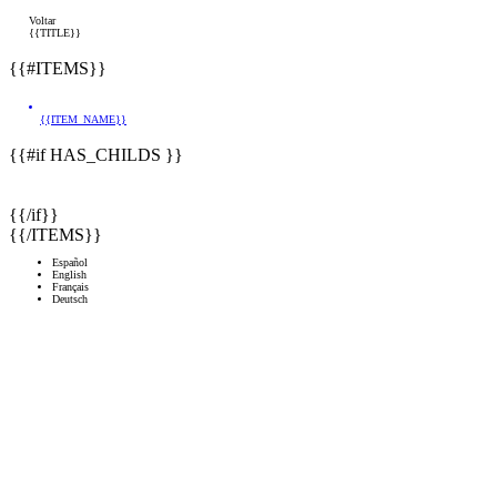
Voltar
{{TITLE}}
{{#ITEMS}}
{{ITEM_NAME}}
{{#if HAS_CHILDS }}
{{/if}}
{{/ITEMS}}
Español
English
Français
Deutsch