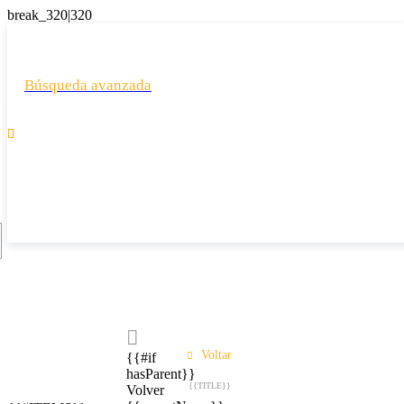
Búsqueda avanzada

Voltar
{{#if
hasParent}}
{{TITLE}}
Volver