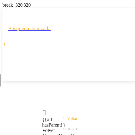
Búsqueda avanzada

Voltar
{{#if
hasParent}}
{{TITLE}}
Volver