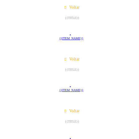
Voltar
{{TITLE}}
{{ITEM_NAME}}
Voltar
{{TITLE}}
{{ITEM_NAME}}
Voltar
{{TITLE}}