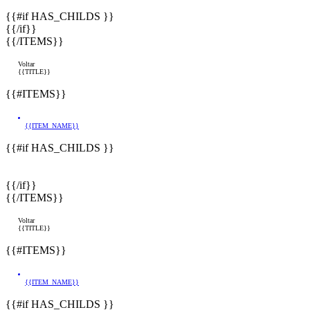
{{#if HAS_CHILDS }}
{{/if}}
{{/ITEMS}}
Voltar
{{TITLE}}
{{#ITEMS}}
{{ITEM_NAME}}
{{#if HAS_CHILDS }}
{{/if}}
{{/ITEMS}}
Voltar
{{TITLE}}
{{#ITEMS}}
{{ITEM_NAME}}
{{#if HAS_CHILDS }}