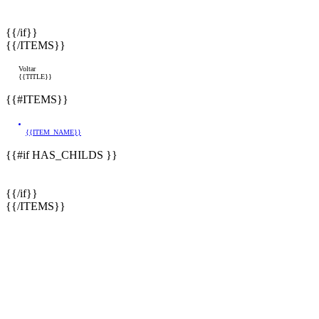
{{/if}}
{{/ITEMS}}
Voltar
{{TITLE}}
{{#ITEMS}}
{{ITEM_NAME}}
{{#if HAS_CHILDS }}
{{/if}}
{{/ITEMS}}