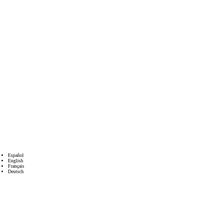
Español
English
Français
Deutsch