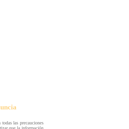
uncia
 todas las precauciones
tizar que la información