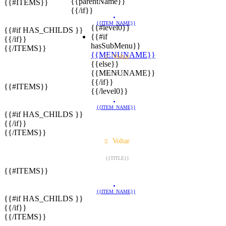
{{parentName}}
{{#ITEMS}}
{{/if}}
{{ITEM_NAME}}
{{#level0}}
{{#if HAS_CHILDS }}
{{#if
{{/if}}
hasSubMenu}}
{{/ITEMS}}
{{MENUNAME}}
Voltar
{{else}}
{{MENUNAME}}
{{TITLE}}
{{/if}}
{{#ITEMS}}
{{/level0}}
{{ITEM_NAME}}
{{#if HAS_CHILDS }}
{{/if}}
{{/ITEMS}}
Voltar
{{TITLE}}
{{#ITEMS}}
{{ITEM_NAME}}
{{#if HAS_CHILDS }}
{{/if}}
{{/ITEMS}}