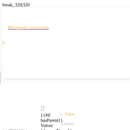
Búsqueda avanzada

Voltar
{{#if
hasParent}}
{{TITLE}}
Volver