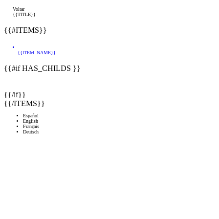
Voltar
{{TITLE}}
{{#ITEMS}}
{{ITEM_NAME}}
{{#if HAS_CHILDS }}
{{/if}}
{{/ITEMS}}
Español
English
Français
Deutsch