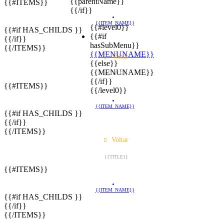
{{parentName}}
{{#ITEMS}}
{{/if}}
{{ITEM_NAME}}
{{#level0}}
{{#if HAS_CHILDS }}
{{#if
{{/if}}
hasSubMenu}}
{{/ITEMS}}
{{MENUNAME}}
Voltar
{{else}}
{{MENUNAME}}
{{TITLE}}
{{/if}}
{{#ITEMS}}
{{/level0}}
{{ITEM_NAME}}
{{#if HAS_CHILDS }}
{{/if}}
{{/ITEMS}}
Voltar
{{TITLE}}
{{#ITEMS}}
{{ITEM_NAME}}
{{#if HAS_CHILDS }}
{{/if}}
{{/ITEMS}}