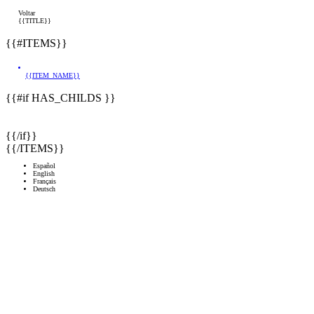
Voltar
{{TITLE}}
{{#ITEMS}}
{{ITEM_NAME}}
{{#if HAS_CHILDS }}
{{/if}}
{{/ITEMS}}
Español
English
Français
Deutsch