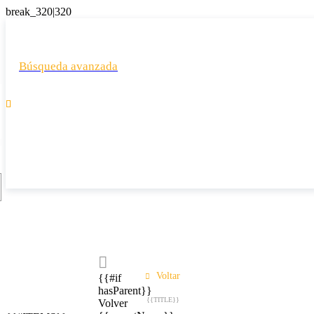
Búsqueda avanzada

Voltar
{{#if
hasParent}}
{{TITLE}}
Volver