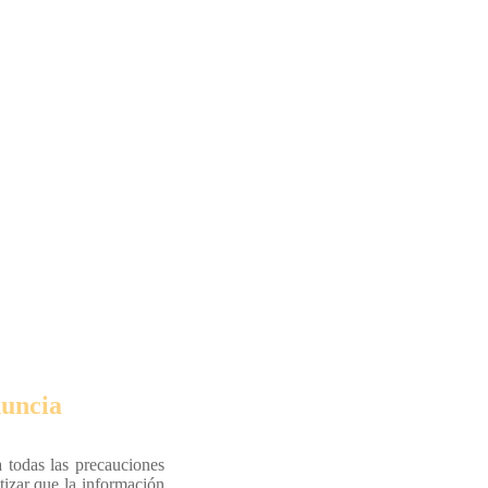
uncia
 todas las precauciones
tizar que la información