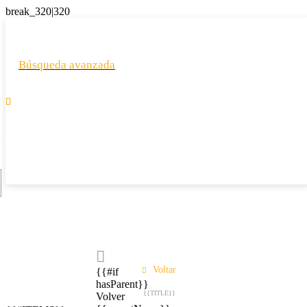
Búsqueda avanzada

Voltar
{{#if
hasParent}}
{{TITLE}}
Volver