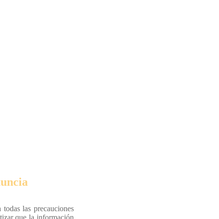
uncia
 todas las precauciones
tizar que la información