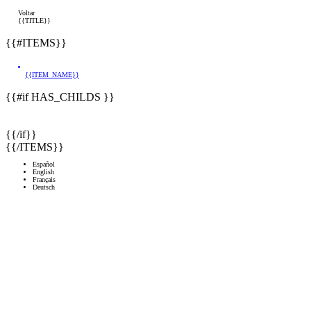
Voltar
{{TITLE}}
{{#ITEMS}}
{{ITEM_NAME}}
{{#if HAS_CHILDS }}
{{/if}}
{{/ITEMS}}
Español
English
Français
Deutsch