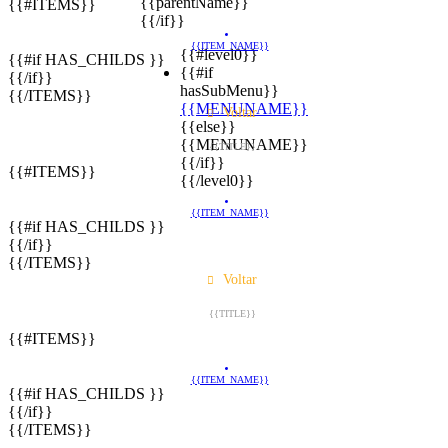
{{parentName}}
{{#ITEMS}}
{{/if}}
{{ITEM_NAME}}
{{#level0}}
{{#if HAS_CHILDS }}
{{#if
{{/if}}
hasSubMenu}}
{{/ITEMS}}
{{MENUNAME}}
Voltar
{{else}}
{{MENUNAME}}
{{TITLE}}
{{/if}}
{{#ITEMS}}
{{/level0}}
{{ITEM_NAME}}
{{#if HAS_CHILDS }}
{{/if}}
{{/ITEMS}}
Voltar
{{TITLE}}
{{#ITEMS}}
{{ITEM_NAME}}
{{#if HAS_CHILDS }}
{{/if}}
{{/ITEMS}}