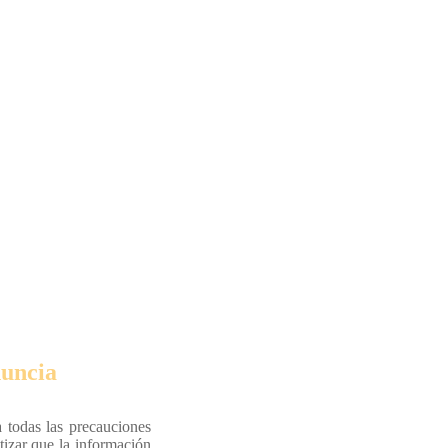
uncia
 todas las precauciones
tizar que la información