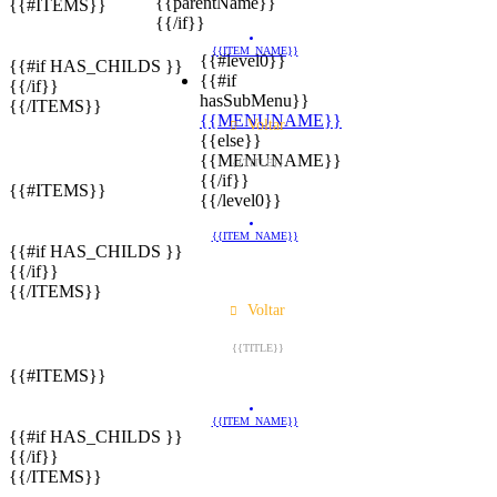
{{parentName}}
{{#ITEMS}}
{{/if}}
{{ITEM_NAME}}
{{#level0}}
{{#if HAS_CHILDS }}
{{#if
{{/if}}
hasSubMenu}}
{{/ITEMS}}
{{MENUNAME}}
Voltar
{{else}}
{{MENUNAME}}
{{TITLE}}
{{/if}}
{{#ITEMS}}
{{/level0}}
{{ITEM_NAME}}
{{#if HAS_CHILDS }}
{{/if}}
{{/ITEMS}}
Voltar
{{TITLE}}
{{#ITEMS}}
{{ITEM_NAME}}
{{#if HAS_CHILDS }}
{{/if}}
{{/ITEMS}}