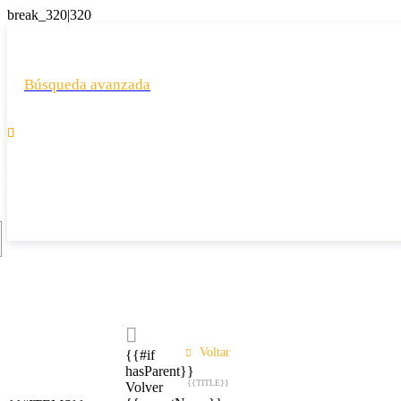
Búsqueda avanzada

Voltar
{{#if
hasParent}}
{{TITLE}}
Volver