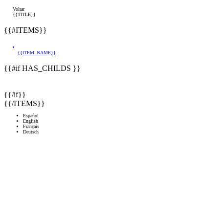
Voltar
{{TITLE}}
{{#ITEMS}}
{{ITEM_NAME}}
{{#if HAS_CHILDS }}
{{/if}}
{{/ITEMS}}
Español
English
Français
Deutsch