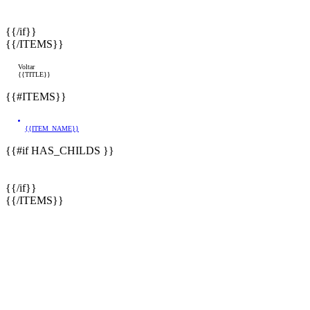
{{/if}}
{{/ITEMS}}
Voltar
{{TITLE}}
{{#ITEMS}}
{{ITEM_NAME}}
{{#if HAS_CHILDS }}
{{/if}}
{{/ITEMS}}