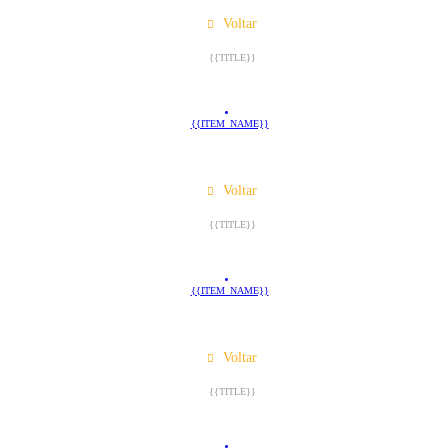
Voltar
{{TITLE}}
{{ITEM_NAME}}
Voltar
{{TITLE}}
{{ITEM_NAME}}
Voltar
{{TITLE}}