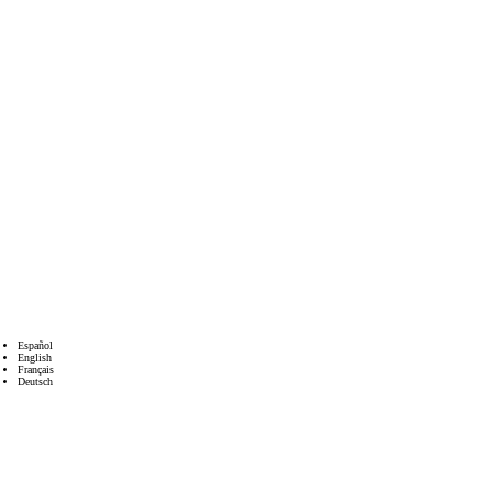
Español
English
Français
Deutsch