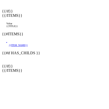
{{/if}}
{{/ITEMS}}
Voltar
{{TITLE}}
{{#ITEMS}}
{{ITEM_NAME}}
{{#if HAS_CHILDS }}
{{/if}}
{{/ITEMS}}