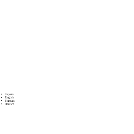
Español
English
Français
Deutsch