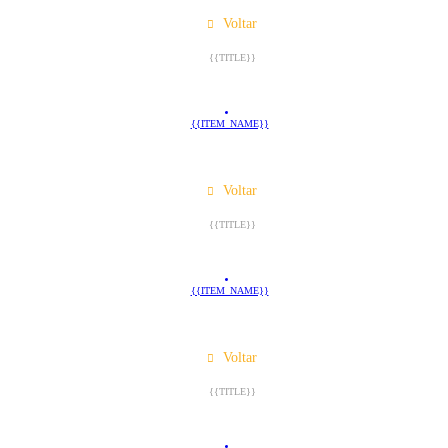
Voltar
{{TITLE}}
{{ITEM_NAME}}
Voltar
{{TITLE}}
{{ITEM_NAME}}
Voltar
{{TITLE}}