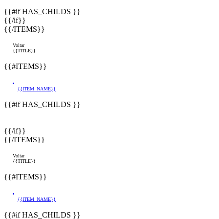
{{#if HAS_CHILDS }}
{{/if}}
{{/ITEMS}}
Voltar
{{TITLE}}
{{#ITEMS}}
{{ITEM_NAME}}
{{#if HAS_CHILDS }}
{{/if}}
{{/ITEMS}}
Voltar
{{TITLE}}
{{#ITEMS}}
{{ITEM_NAME}}
{{#if HAS_CHILDS }}