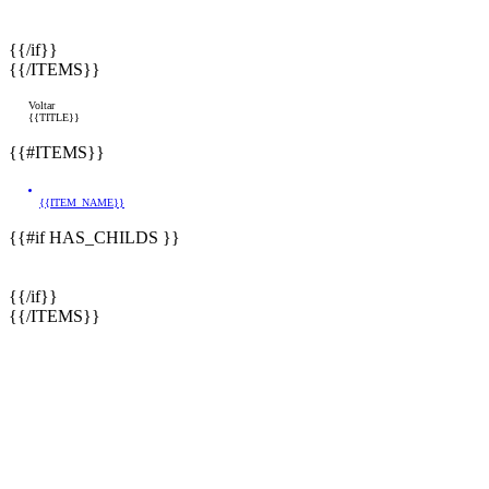
{{/if}}
{{/ITEMS}}
Voltar
{{TITLE}}
{{#ITEMS}}
{{ITEM_NAME}}
{{#if HAS_CHILDS }}
{{/if}}
{{/ITEMS}}