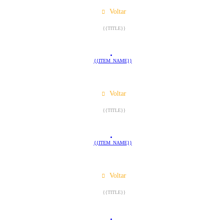
Voltar
{{TITLE}}
{{ITEM_NAME}}
Voltar
{{TITLE}}
{{ITEM_NAME}}
Voltar
{{TITLE}}