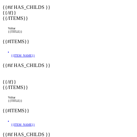
{{#if HAS_CHILDS }}
{{/if}}
{{/ITEMS}}
Voltar
{{TITLE}}
{{#ITEMS}}
{{ITEM_NAME}}
{{#if HAS_CHILDS }}
{{/if}}
{{/ITEMS}}
Voltar
{{TITLE}}
{{#ITEMS}}
{{ITEM_NAME}}
{{#if HAS_CHILDS }}