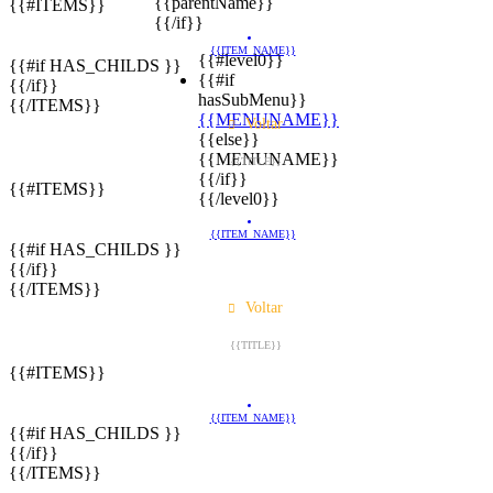
{{parentName}}
{{#ITEMS}}
{{/if}}
{{ITEM_NAME}}
{{#level0}}
{{#if HAS_CHILDS }}
{{#if
{{/if}}
hasSubMenu}}
{{/ITEMS}}
{{MENUNAME}}
Voltar
{{else}}
{{MENUNAME}}
{{TITLE}}
{{/if}}
{{#ITEMS}}
{{/level0}}
{{ITEM_NAME}}
{{#if HAS_CHILDS }}
{{/if}}
{{/ITEMS}}
Voltar
{{TITLE}}
{{#ITEMS}}
{{ITEM_NAME}}
{{#if HAS_CHILDS }}
{{/if}}
{{/ITEMS}}