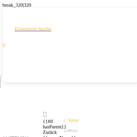
Erweiterte Suche

Voltar
{{#if
hasParent}}
{{TITLE}}
Zurück