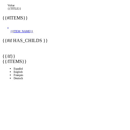
Voltar
{{TITLE}}
{{#ITEMS}}
{{ITEM_NAME}}
{{#if HAS_CHILDS }}
{{/if}}
{{/ITEMS}}
Español
English
Français
Deutsch