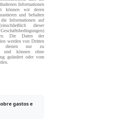
thaltenen Informationen
och können wir deren
rantieren und behalten
die Informationen auf
inschließlich dieser
chäftsbedingungen)
ern. Die Daten der
ien werden von Dritten
und dienen nur zu
ken und können ohne
ung geändert oder vom
den.