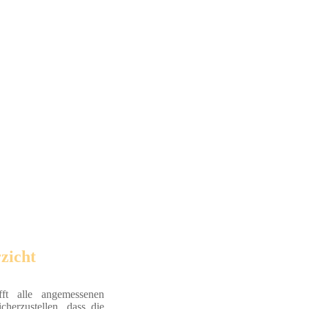
zicht
fft alle angemessenen
herzustellen, dass die