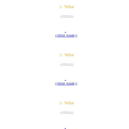
Voltar
{{TITLE}}
{{ITEM_NAME}}
Voltar
{{TITLE}}
{{ITEM_NAME}}
Voltar
{{TITLE}}