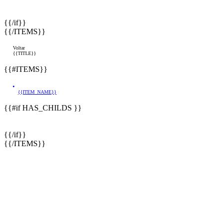
{{/if}}
{{/ITEMS}}
Voltar
{{TITLE}}
{{#ITEMS}}
{{ITEM_NAME}}
{{#if HAS_CHILDS }}
{{/if}}
{{/ITEMS}}