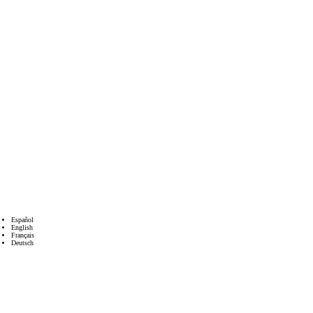
Español
English
Français
Deutsch