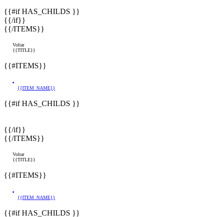
{{#if HAS_CHILDS }}
{{/if}}
{{/ITEMS}}
Voltar
{{TITLE}}
{{#ITEMS}}
{{ITEM_NAME}}
{{#if HAS_CHILDS }}
{{/if}}
{{/ITEMS}}
Voltar
{{TITLE}}
{{#ITEMS}}
{{ITEM_NAME}}
{{#if HAS_CHILDS }}